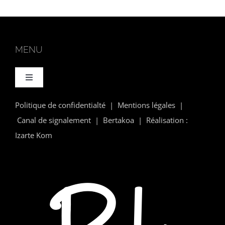
MENU
Toggle
Navigation
ACCUEIL
Politique de confidentialté
|
Mentions légales
|
Canal de signalement
| Bertakoa | Réalisation :
Izarte Kom
PRODUCTEURS LOCAUX
QUALITÉ
CONTACT