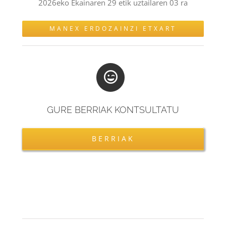
2026eko Ekainaren 29 etik uztailaren 03 ra
MANEX ERDOZAINZI ETXART
GURE BERRIAK KONTSULTATU
BERRIAK