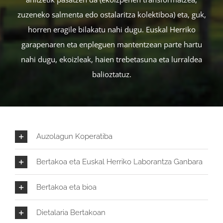
zuzeneko salmenta edo ostalaritza kolektiboa) eta, guk,
horren eragile bilakatu nahi dugu. Euskal Herriko
garapenaren eta enpleguen mantentzean parte hartu
nahi dugu, ekoizleak, haien trebetasuna eta lurraldea
balioztatuz.
Auzolagun Koperatiba
Bertakoa eta Euskal Herriko Laborantza Ganbara
Bertakoa eta bioa
Dietalaria Bertakoan