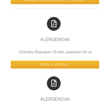
MANEX ERDOZAINZI ETXART
ALERGENOAK
2026eko Ekainaren 29 etik uztailaren 03 ra
MENU BEROA
ALERGENOAK