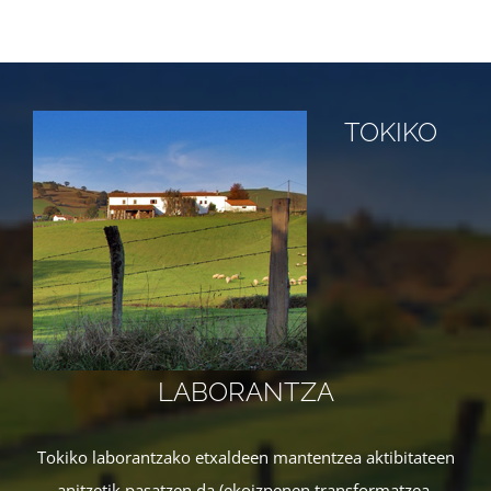
TOKIKO
LABORANTZA
Tokiko laborantzako etxaldeen mantentzea aktibitateen
anitzetik pasatzen da (ekoizpenen transformatzea,